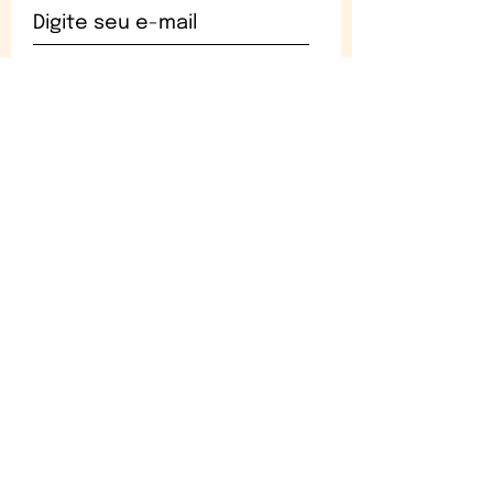
assinar
Para você
Trocas e devoluções
Políticas de funcionamento,
segurança e privacidade
FAQ
© 2025 por Ó